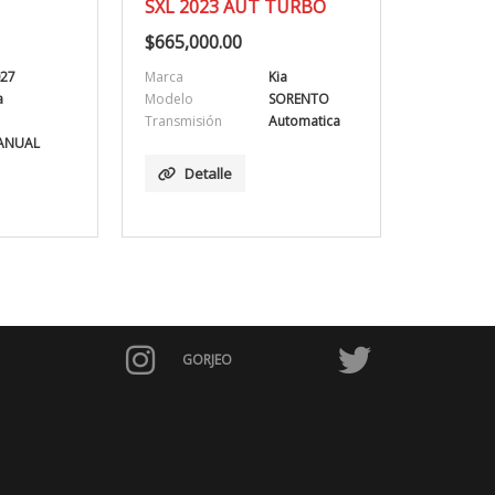
3 AUT TURBO
2020
.00
$
365,000.00
Kia
Año
2020
SORENTO
Marca
Kia
n
Automatica
Modelo
SPORTAGE
Transmisión
Automatica
lle
Detalle
GORJEO