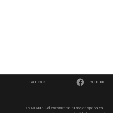
AUT 2017
$
210,000.00
Año
20
Marca
Kia
Modelo
SO
Transmisión
Au
Detalle
FACEBOOK
YOUTUBE
En Mi Auto Gdl encontraras tu mejor opción en