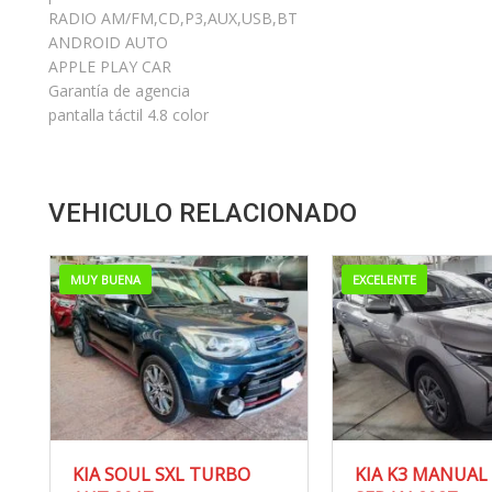
RADIO AM/FM,CD,P3,AUX,USB,BT
ANDROID AUTO
APPLE PLAY CAR
Garantía de agencia
pantalla táctil 4.8 color
VEHICULO RELACIONADO
EXCELENTE
EXCELENTE
URBO
KIA K3 MANUAL “L”
KIA SOR