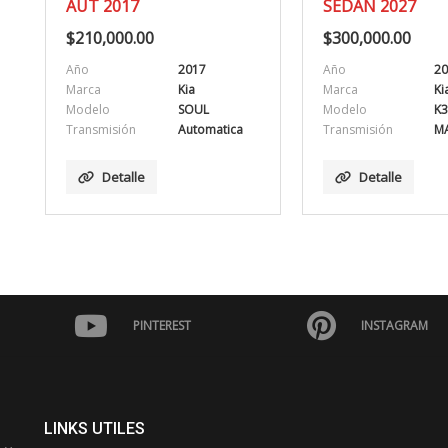
SEDAN 2027
SXL 202
$
300,000.00
$
665,000
17
Año
2027
Marca
Marca
Kia
Modelo
UL
Modelo
K3
Transmisió
tomatica
Transmisión
MANUAL
Deta
Detalle
PINTEREST
INSTAGRAM
LINKS UTILES