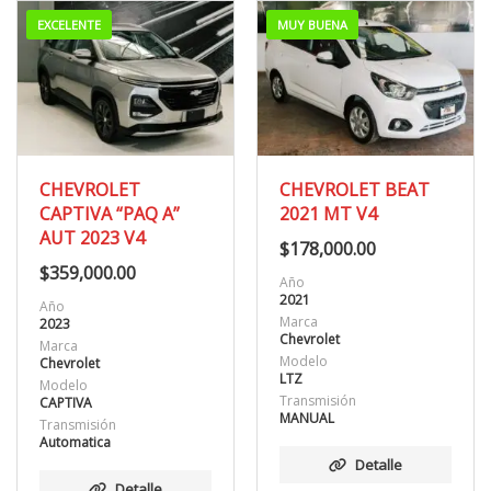
EXCELENTE
MUY BUENA
CHEVROLET
CHEVROLET BEAT
CAPTIVA “PAQ A”
2021 MT V4
AUT 2023 V4
$
178,000.00
$
359,000.00
Año
2021
Año
Marca
2023
Chevrolet
Marca
Modelo
Chevrolet
LTZ
Modelo
Transmisión
CAPTIVA
MANUAL
Transmisión
Automatica
Detalle
Detalle