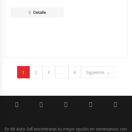
Detalle
1
…
2
3
6
Siguiente →
En Mi Auto Gdl encontraras tu mejor opción en seminuevos con